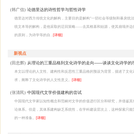
论德里达的诗性哲学与哲性诗学
(韩广信)·
德里达对西方传统文化的解构，主要目的是解构“一切社会等级制和暴戾统治
统文本等的解构，是他采取的迂回策略――去其根基和始源，使其崩塌并边
的原则，为诗学等的自...
[详细]
新视点
从理论的三重品格到文化诗学的走向――谈谈文化诗学的
(田忠辉)·
本文以理论的人文性、建构性和反思性三重品格的预设为背景，描述了文化
求，阐释了文化诗学的人文性意义。
[详细]
中国现代文学价值建构的尝试
(张清民)·
中国现代文学家以知性概念和范畴对文学的价值进行区分和研究，并借鉴其
论体系。但是，其体系建构缺乏系统性，在学科建设层次上，这种探索只能
的一种准备。
[详细]