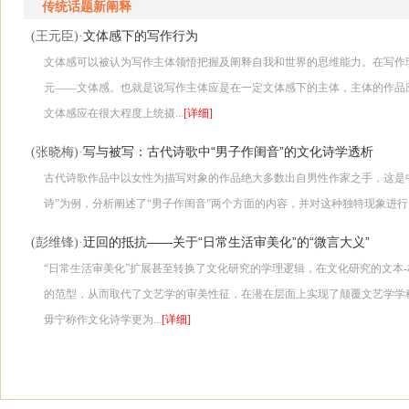
传统话题新阐释
文体感下的写作行为
(王元臣)·
文体感可以被认为写作主体领悟把握及阐释自我和世界的思维能力。在写作
元――文体感。也就是说写作主体应是在一定文体感下的主体，主体的作品
文体感应在很大程度上统摄...
[详细]
写与被写：古代诗歌中“男子作闺音”的文化诗学透析
(张晓梅)·
古代诗歌作品中以女性为描写对象的作品绝大多数出自男性作家之手，这是
诗”为例，分析阐述了“男子作闺音”两个方面的内容，并对这种独特现象进
迂回的抵抗――关于“日常生活审美化”的“微言大义”
(彭维锋)·
“日常生活审美化”扩展甚至转换了文化研究的学理逻辑，在文化研究的文本
的范型，从而取代了文艺学的审美性征，在潜在层面上实现了颠覆文艺学学
毋宁称作文化诗学更为...
[详细]