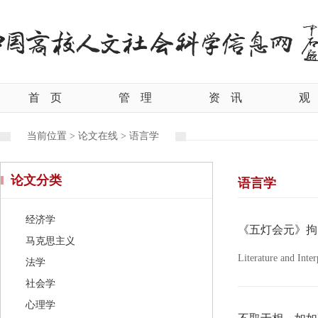
首
页
管
理
资
讯
观
当前位置 >
论文在线 >
语言学
论文分类
语言学
经济学
《五灯会元》拘
马克思主义
Literature and Int
法学
社会学
心理学