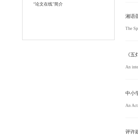
“论文在线”简介
湘语
The Sp
《五
An in
中小
An Act
评许