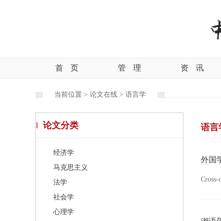
首
页
管
理
资
讯
当前位置 >
论文在线 >
语言学
论文分类
语言
经济学
外国
马克思主义
Cross-
法学
社会学
心理学