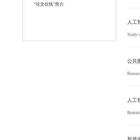
“论文在线”简介
人工
Study o
公共
Researc
人工
Researc
新质