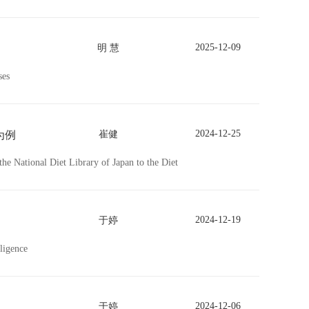
2025-12-09
明 慧
ses
2024-12-25
为例
崔健
the National Diet Library of Japan to the Diet
2024-12-19
于婷
lligence
2024-12-06
于婷