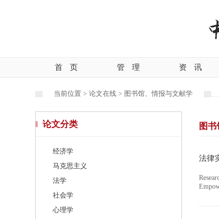
首
页
管
理
资
讯
当前位置 >
论文在线 >
图书馆、情报与文献学
论文分类
图书
经济学
马克思主义
Resear
法学
Empowe
社会学
心理学