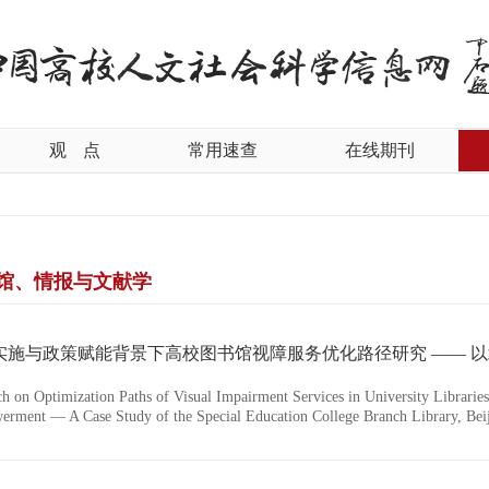
观
点
常用速查
在线期刊
馆、情报与文献学
ch on Optimization Paths of Visual Impairment Services in University Librar
rment — A Case Study of the Special Education College Branch Library, Beij